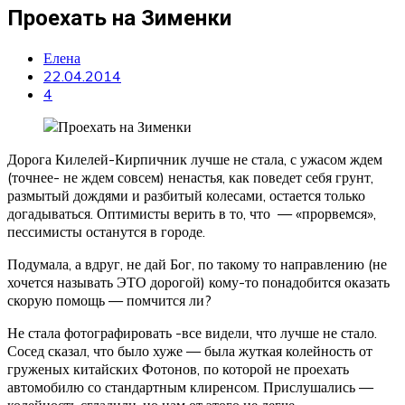
Проехать на Зименки
Елена
22.04.2014
4
Дорога Килелей-Кирпичник лучше не стала, с ужасом ждем
(точнее- не ждем совсем) ненастья, как поведет себя грунт,
размытый дождями и разбитый колесами, остается только
догадываться. Оптимисты верить в то, что — «прорвемся»,
пессимисты останутся в городе.
Подумала, а вдруг, не дай Бог, по такому то направлению (не
хочется называть ЭТО дорогой) кому-то понадобится оказать
скорую помощь — помчится ли?
Не стала фотографировать -все видели, что лучше не стало.
Сосед сказал, что было хуже — была жуткая колейность от
груженых китайских Фотонов, по которой не проехать
автомобилю со стандартным клиренсом. Прислушались —
колейность сгладили, но нам от этого не легче.