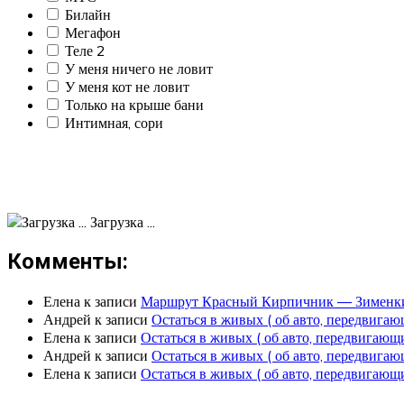
Билайн
Мегафон
Теле 2
У меня ничего не ловит
У меня кот не ловит
Только на крыше бани
Интимная, сори
Загрузка ...
Комменты:
Елена
к записи
Маршрут Красный Кирпичник — Зименк
Андрей
к записи
Остаться в живых ( об авто, передвига
Елена
к записи
Остаться в живых ( об авто, передвигаю
Андрей
к записи
Остаться в живых ( об авто, передвига
Елена
к записи
Остаться в живых ( об авто, передвигаю