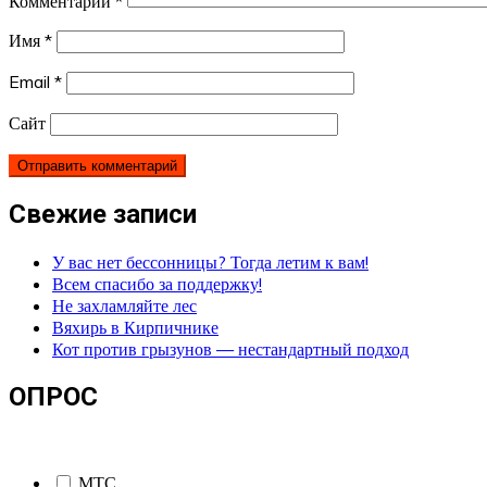
Комментарий
*
Имя
*
Email
*
Сайт
Свежие записи
У вас нет бессонницы? Тогда летим к вам!
Всем спасибо за поддержку!
Не захламляйте лес
Вяхирь в Кирпичнике
Кот против грызунов — нестандартный подход
ОПРОС
МТС