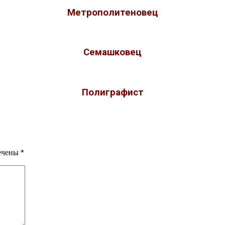
Метрополитеновец
Семашковец
Полиграфист
мечены
*