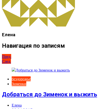
Елена
Навигация по записям
Пред.
След.
бездорожье
Зименки
Добраться до Зименок и выжить
Елена