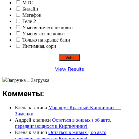
МТС
Билайн
Мегафон
Теле 2
У меня ничего не ловит
У меня кот не ловит
Только на крыше бани
Интимная, сори
View Results
Загрузка ...
Комменты:
Елена
к записи
Маршрут Красный Кирпичник —
Зименки
Андрей
к записи
Остаться в живых ( об авто,
передвигающихся к Кирпичнику)
Елена
к записи
Остаться в живых ( об авто,
передвигающихся к Кирпичнику)