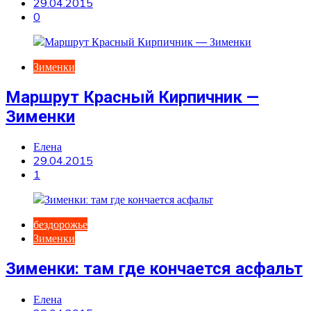
29.04.2015
0
Зименки
Маршрут Красный Кирпичник —
Зименки
Елена
29.04.2015
1
бездорожье
Зименки
Зименки: там где кончается асфальт
Елена