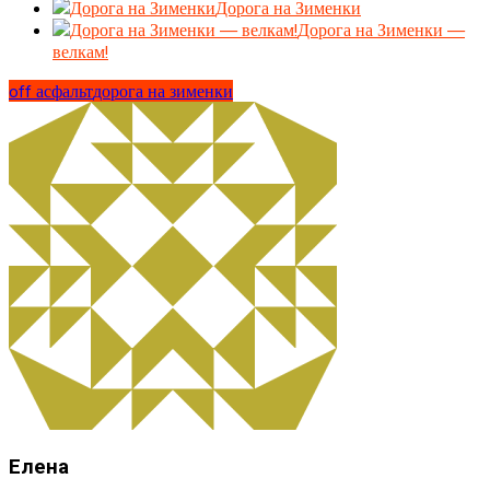
Дорога на Зименки
Дорога на Зименки —
велкам!
off асфальт
дорога на зименки
Елена