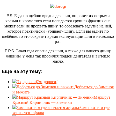
P.S. Езда по щебню вредна для шин, он режет их острыми
краями и кроме того если попадается крупная фракция она
может если не прорвать шину, то образовать вздутие на ней,
которое практически «убивает» шину. Если вы ездите по
щебёнке, то это сократит время эксплуатации шин в несколько
раз.
P.P.S. Такая езда опасна для шин, а также для вашего днища
машины, у меня так пробился поддон двигателя и вытекло
масло.
Еще на эту тему:
Эх, дороги(
Добраться до Зименок
и выжить
Маршрут
Красный Кирпичник — Зименки
Зименки: там где
кончается асфальт