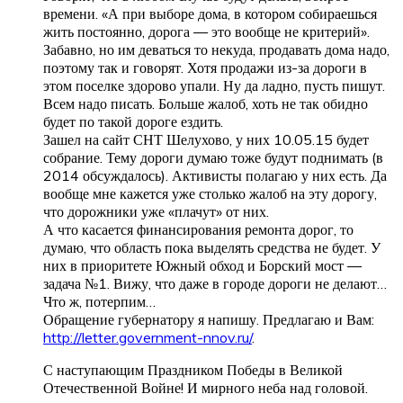
времени. «А при выборе дома, в котором собираешься
жить постоянно, дорога — это вообще не критерий».
Забавно, но им деваться то некуда, продавать дома надо,
поэтому так и говорят. Хотя продажи из-за дороги в
этом поселке здорово упали. Ну да ладно, пусть пишут.
Всем надо писать. Больше жалоб, хоть не так обидно
будет по такой дороге ездить.
Зашел на сайт СНТ Шелухово, у них 10.05.15 будет
собрание. Тему дороги думаю тоже будут поднимать (в
2014 обсуждалось). Активисты полагаю у них есть. Да
вообще мне кажется уже столько жалоб на эту дорогу,
что дорожники уже «плачут» от них.
А что касается финансирования ремонта дорог, то
думаю, что область пока выделять средства не будет. У
них в приоритете Южный обход и Борский мост —
задача №1. Вижу, что даже в городе дороги не делают…
Что ж, потерпим…
Обращение губернатору я напишу. Предлагаю и Вам:
http://letter.government-nnov.ru/
.
С наступающим Праздником Победы в Великой
Отечественной Войне! И мирного неба над головой.