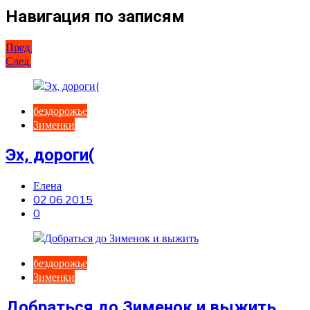
Навигация по записям
Пред.
След.
бездорожье
Зименки
Эх, дороги(
Елена
02.06.2015
0
бездорожье
Зименки
Добраться до Зименок и выжить