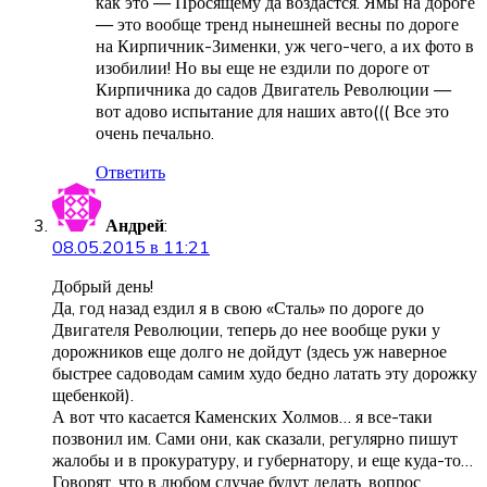
как это — Просящему да воздастся. Ямы на дороге
— это вообще тренд нынешней весны по дороге
на Кирпичник-Зименки, уж чего-чего, а их фото в
изобилии! Но вы еще не ездили по дороге от
Кирпичника до садов Двигатель Революции —
вот адово испытание для наших авто((( Все это
очень печально.
Ответить
Андрей
:
08.05.2015 в 11:21
Добрый день!
Да, год назад ездил я в свою «Сталь» по дороге до
Двигателя Революции, теперь до нее вообще руки у
дорожников еще долго не дойдут (здесь уж наверное
быстрее садоводам самим худо бедно латать эту дорожку
щебенкой).
А вот что касается Каменских Холмов… я все-таки
позвонил им. Сами они, как сказали, регулярно пишут
жалобы и в прокуратуру, и губернатору, и еще куда-то…
Говорят, что в любом случае будут делать, вопрос