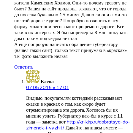
жители Каменских Холмов. Они-то почему тревогу не
бьют? Зашел на сайт продавца, заявляют, что от города
до поселка буквально 15 минут. Давно ли они сами-то
по этой дороге ездили? Попробую позвонить в эту
фирму, может они чего знают про ремонт дороги. Все-
таки в их интересах. Я бы например за 3 млн. покупать
дом с таким подъездом не стал.
А еще попробую написать обращение губернатору
(нашел такой сайт), только текст придумаю в «красках»,
т.к. фото выложить нельзя.
Ответить
Елена
:
07.05.2015 в 17:01
Видимо, покупателям коттеджей рассказывают
сказки в красках о том, как скоро будет
отремонтирована эта дорога. Хотелось бы их
мнение узнать. Губернатор как-бы в курсе с 11
года — заметка вот
http://kr-kirp.ru/dobratsya-do-
zimenok-i-vyzhit/
. Давайте напишем вместе —