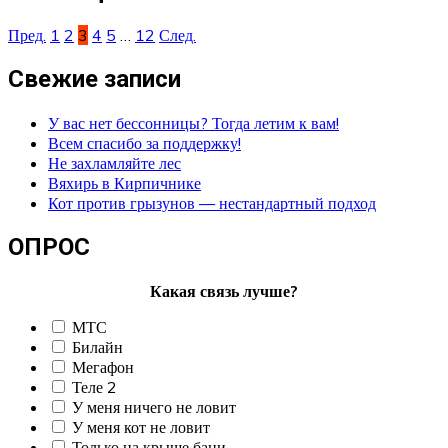
Пред.
1
2
3
4
5
…
12
След.
Свежие записи
У вас нет бессонницы? Тогда летим к вам!
Всем спасибо за поддержку!
Не захламляйте лес
Вяхирь в Кирпичнике
Кот против грызунов — нестандартный подход
ОПРОС
Какая связь лучше?
МТС
Билайн
Мегафон
Теле 2
У меня ничего не ловит
У меня кот не ловит
Только на крыше бани