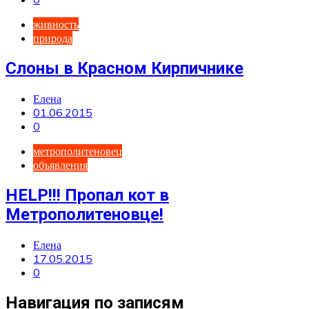
живность
природа
Слоны в Красном Кирпичнике
Елена
01.06.2015
0
метрополитеновец
объявления
HELP!!! Пропал кот в
Метрополитеновце!
Елена
17.05.2015
0
Навигация по записям