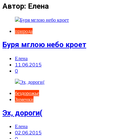
Автор:
Елена
природа
Буря мглою небо кроет
Елена
11.06.2015
0
бездорожье
Зименки
Эх, дороги(
Елена
02.06.2015
0