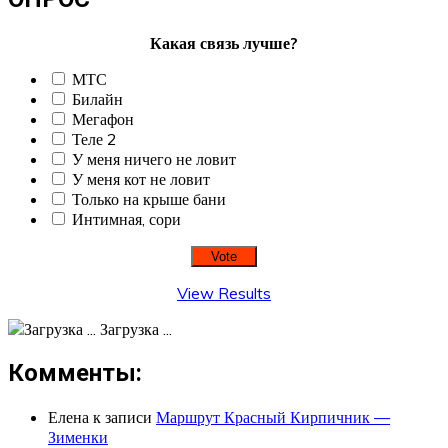
Какая связь лучше?
МТС
Билайн
Мегафон
Теле 2
У меня ничего не ловит
У меня кот не ловит
Только на крыше бани
Интимная, сори
View Results
Загрузка ...
Комменты:
Елена
к записи
Маршрут Красный Кирпичник —
Зименки