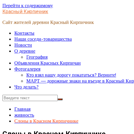
Перейти к содержимому
Красный Кирпичник
Сайт жителей деревни Красный Кирпичник
Контакты
Наши соседи-товарищества
Новости
О деревне
География
Объявления Красных Кирпичан
Фотогалерея
Кто взял нашу дорогу покататься? Верните!
МАРТ — дорожные знаки на въезде в Красный Ки
Что делать?
Главная
живность
Слоны в Красном Кирпичнике
Слоны в Красном Кирпичнике