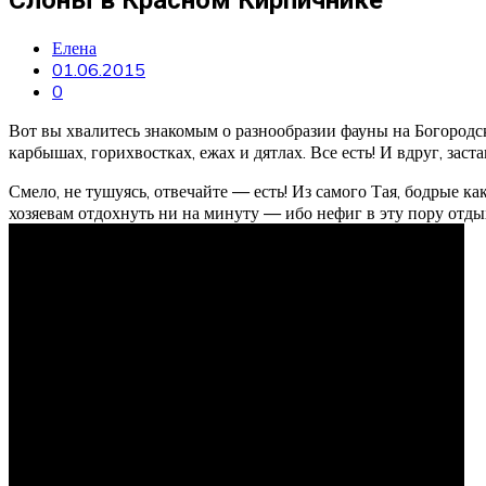
Елена
01.06.2015
0
Вот вы хвалитесь знакомым о разнообразии фауны на Богородско
карбышах, горихвостках, ежах и дятлах. Все есть! И вдруг, заст
Смело, не тушуясь, отвечайте — есть! Из самого Тая, бодрые к
хозяевам отдохнуть ни на минуту — ибо нефиг в эту пору отдых