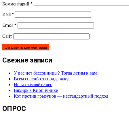
Комментарий
*
Имя
*
Email
*
Сайт
Свежие записи
У вас нет бессонницы? Тогда летим к вам!
Всем спасибо за поддержку!
Не захламляйте лес
Вяхирь в Кирпичнике
Кот против грызунов — нестандартный подход
ОПРОС