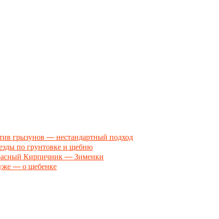
тив грызунов — нестандартный подход
езды по грунтовке и щебню
асный Кирпичник — Зименки
хуже — о щебенке