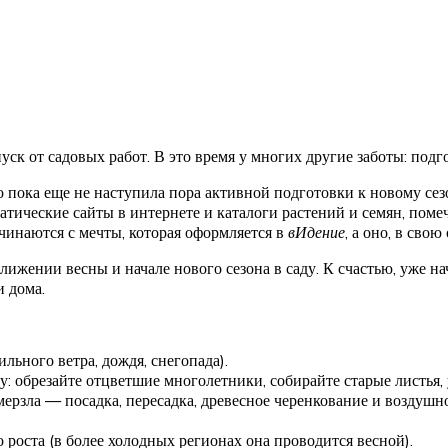
уск от садовых работ. В это время у многих другие заботы: под
но пока еще не наступила пора активной подготовки к новому сез
тические сайты в интернете и каталоги растений и семян, помечт
ачинаются с мечты, которая оформляется в
вИдение
, а оно, в свою
ижении весны и начале нового сезона в саду. К счастью, уже н
и дома.
льного ветра, дождя, снегопада).
ду: обрезайте отцветшие многолетники, собирайте старые листья,
ерзла — посадка, пересадка, древесное черенкование и воздушн
 роста (в более холодных регионах она проводится весной).