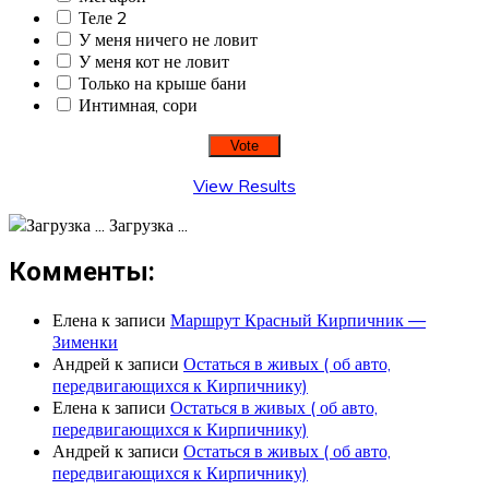
Теле 2
У меня ничего не ловит
У меня кот не ловит
Только на крыше бани
Интимная, сори
View Results
Загрузка ...
Комменты:
Елена
к записи
Маршрут Красный Кирпичник —
Зименки
Андрей
к записи
Остаться в живых ( об авто,
передвигающихся к Кирпичнику)
Елена
к записи
Остаться в живых ( об авто,
передвигающихся к Кирпичнику)
Андрей
к записи
Остаться в живых ( об авто,
передвигающихся к Кирпичнику)