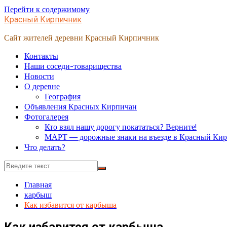
Перейти к содержимому
Красный Кирпичник
Сайт жителей деревни Красный Кирпичник
Контакты
Наши соседи-товарищества
Новости
О деревне
География
Объявления Красных Кирпичан
Фотогалерея
Кто взял нашу дорогу покататься? Верните!
МАРТ — дорожные знаки на въезде в Красный Ки
Что делать?
Главная
карбыш
Как избавится от карбыша
Как избавится от карбыша