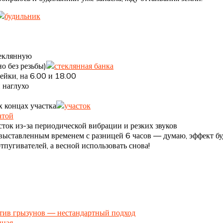
теклянную
о без резьбы)
ейки, на 6.00 и 18.00
 наглухо
х концах участка
ок из-за периодической вибрации и резких звуков
с выставленным временем с разницей 6 часов — думаю, эффект бу
отпугивателей, а весной использовать снова!
тив грызунов — нестандартный подход
нная