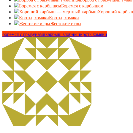
Боремся с карбышем
Хороший карбы
Кроты, хомяки
Жестокие игры
боремся с грызунами
карбыш злобный
кроты
хомяки