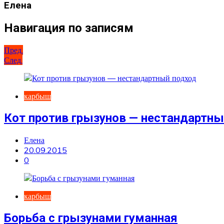
Елена
Навигация по записям
Пред.
След.
карбыш
Кот против грызунов — нестандартны
Елена
20.09.2015
0
карбыш
Борьба с грызунами гуманная