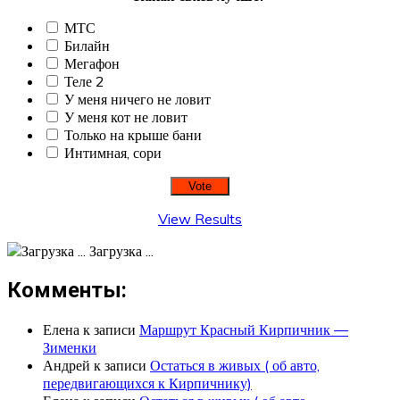
МТС
Билайн
Мегафон
Теле 2
У меня ничего не ловит
У меня кот не ловит
Только на крыше бани
Интимная, сори
View Results
Загрузка ...
Комменты:
Елена
к записи
Маршрут Красный Кирпичник —
Зименки
Андрей
к записи
Остаться в живых ( об авто,
передвигающихся к Кирпичнику)