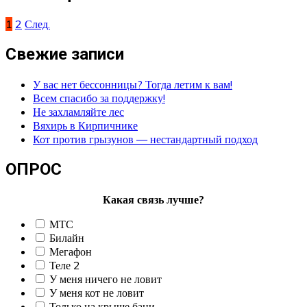
1
2
След.
Свежие записи
У вас нет бессонницы? Тогда летим к вам!
Всем спасибо за поддержку!
Не захламляйте лес
Вяхирь в Кирпичнике
Кот против грызунов — нестандартный подход
ОПРОС
Какая связь лучше?
МТС
Билайн
Мегафон
Теле 2
У меня ничего не ловит
У меня кот не ловит
Только на крыше бани