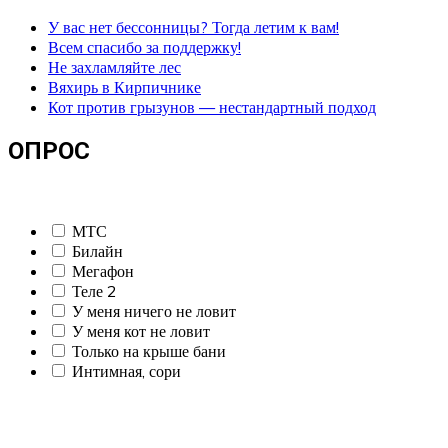
У вас нет бессонницы? Тогда летим к вам!
Всем спасибо за поддержку!
Не захламляйте лес
Вяхирь в Кирпичнике
Кот против грызунов — нестандартный подход
ОПРОС
МТС
Билайн
Мегафон
Теле 2
У меня ничего не ловит
У меня кот не ловит
Только на крыше бани
Интимная, сори